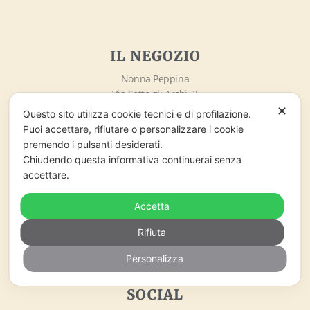
IL NEGOZIO
Nonna Peppina
Via Sotto gli Archi, 3
67020 – Santo Stefano di Sessanio (AQ)
✕
Questo sito utilizza cookie tecnici e di profilazione.
info@nonnapeppina.it
Puoi accettare, rifiutare o personalizzare i cookie
Market lo Chalet di Marzaro Antonio
premendo i pulsanti desiderati.
P.Iva 01998380669
Chiudendo questa informativa continuerai senza
accettare.
ORARI DI APERTURA
Accetta
Lunedì – Domenica
Rifiuta
09:00 – 18:00
Personalizza
SOCIAL