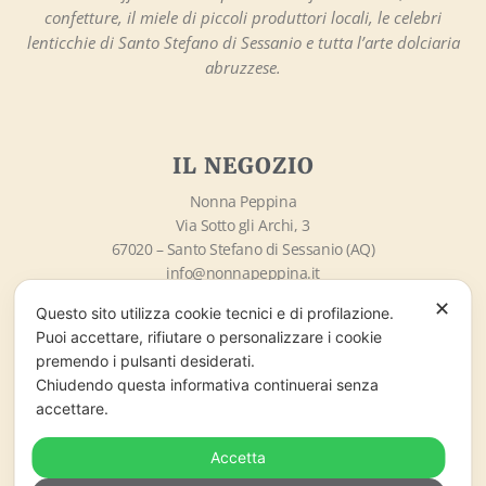
confetture, il miele di piccoli produttori locali, le celebri
lenticchie di Santo Stefano di Sessanio e tutta l’arte dolciaria
abruzzese.
IL NEGOZIO
Nonna Peppina
Via Sotto gli Archi, 3
67020 – Santo Stefano di Sessanio (AQ)
info@nonnapeppina.it
Market lo Chalet di Marzaro Antonio
✕
Questo sito utilizza cookie tecnici e di profilazione.
P.Iva 01998380669
Puoi accettare, rifiutare o personalizzare i cookie
premendo i pulsanti desiderati.
ORARI DI APERTURA
Chiudendo questa informativa continuerai senza
accettare.
Lunedì – Domenica
09:00 – 18:00
Accetta