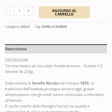
AGGIUNGI AL
-
+
CARRELLO
Categoria:
DOLCI
Tag:
SORELLE NURZIA
Descrizione
DESCRIZIONE
Torrone tenero al cioccolato fondente extra – Scatola n°2
stecche da 220g.
Dalla nascita di
Sorelle Nurzia
nel lontano
1835
, la
tradizione dell’azienda prosegue ancora oggi, grazie
all’entusiasmo che gli eredi hanno continuato a infondere
all’attività.
E’ anche merito della famiglia Farroni se qualità e
artigianalità di allora si mantengono intatte.