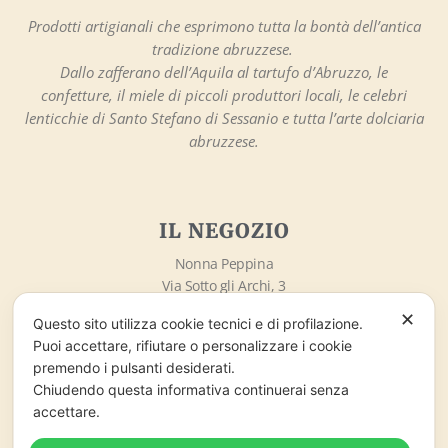
Prodotti artigianali che esprimono tutta la bontà dell’antica
tradizione abruzzese.
Dallo zafferano dell’Aquila al tartufo d’Abruzzo, le
confetture, il miele di piccoli produttori locali, le celebri
lenticchie di Santo Stefano di Sessanio e tutta l’arte dolciaria
abruzzese.
IL NEGOZIO
Nonna Peppina
Via Sotto gli Archi, 3
67020 – Santo Stefano di Sessanio (AQ)
✕
Questo sito utilizza cookie tecnici e di profilazione.
info@nonnapeppina.it
Puoi accettare, rifiutare o personalizzare i cookie
Market lo Chalet di Marzaro Antonio
premendo i pulsanti desiderati.
P.Iva 01998380669
Chiudendo questa informativa continuerai senza
accettare.
ORARI DI APERTURA