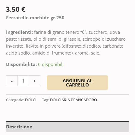
3,50
€
Ferratelle morbide gr.250
Ingredienti:
farina di grano tenero “0”, zucchero, uova
pastorizzate, olio di semi di girasole, sciroppo di zucchero
invertito, lievito in polvere (difosfato disodico, carbonato
acido sodio, amido di frumento), aroma, sale.
Disponibilità:
6 disponibili
AGGIUNGI AL
-
+
CARRELLO
Categoria:
DOLCI
Tag:
DOLCIARIA BRANCADORO
Descrizione