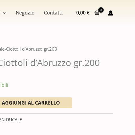
d'Abruzzo
gr.200
0,00
€
P
Negozio
Contatti
quantità
le-Ciottoli d’Abruzzo gr.200
iottoli d’Abruzzo gr.200
bili
AGGIUNGI AL CARRELLO
AN DUCALE