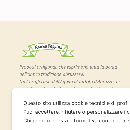
Prodotti artigianali che esprimono tutta la bontà
dell’antica tradizione abruzzese.
Dallo zafferano dell’Aquila al tartufo d’Abruzzo, le
confetture, il miele di piccoli produttori locali, le
celebri lenticchie di Santo Stefano di Sessanio e
Questo sito utilizza cookie tecnici e di prof
tutta l’arte dolciaria abruzzese.
Puoi accettare, rifiutare o personalizzare i
Chiudendo questa informativa continuerai 