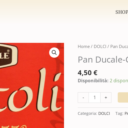
SHO
Pan
Home
/
DOLCI
/ Pan Duca
Ducale-
Pan Ducale-C
Ciottoli
d'Abruzzo
4,50
€
gr.200
Disponibilità:
2 disponi
quantità
-
+
Categoria:
DOLCI
Tag:
P