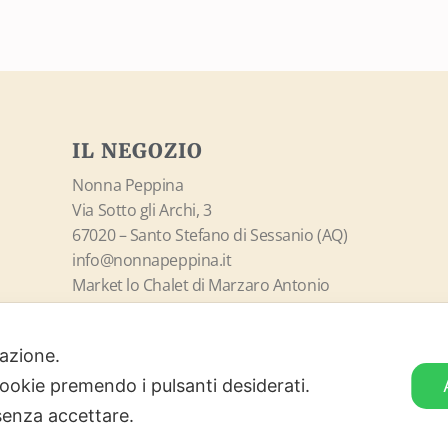
IL NEGOZIO
Nonna Peppina
Via Sotto gli Archi, 3
67020 – Santo Stefano di Sessanio (AQ)
info@nonnapeppina.it
Market lo Chalet di Marzaro Antonio
P.Iva 01998380669
ilazione.
ORARI DI APERTURA
 cookie premendo i pulsanti desiderati.
Lunedì – Domenica
senza accettare.
09:00 – 18:00