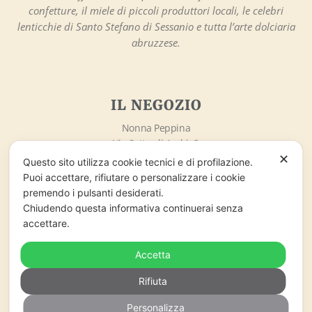
confetture, il miele di piccoli produttori locali, le celebri
lenticchie di Santo Stefano di Sessanio e tutta l’arte dolciaria
abruzzese.
IL NEGOZIO
Nonna Peppina
Via Sotto gli Archi, 3
67020 – Santo Stefano di Sessanio (AQ)
✕
Questo sito utilizza cookie tecnici e di profilazione.
info@nonnapeppina.it
Puoi accettare, rifiutare o personalizzare i cookie
Market lo Chalet di Marzaro Antonio
premendo i pulsanti desiderati.
P.Iva 01998380669
Chiudendo questa informativa continuerai senza
accettare.
ORARI DI APERTURA
Accetta
Lunedì – Domenica
Rifiuta
09:00 – 18:00
Personalizza