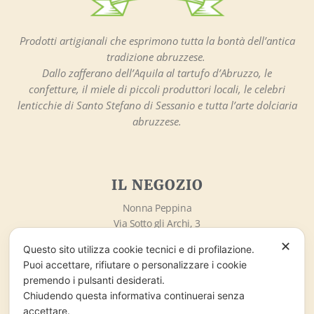
Prodotti artigianali che esprimono tutta la bontà dell’antica
tradizione abruzzese.
Dallo zafferano dell’Aquila al tartufo d’Abruzzo, le
confetture, il miele di piccoli produttori locali, le celebri
lenticchie di Santo Stefano di Sessanio e tutta l’arte dolciaria
abruzzese.
IL NEGOZIO
Nonna Peppina
Via Sotto gli Archi, 3
67020 – Santo Stefano di Sessanio (AQ)
✕
Questo sito utilizza cookie tecnici e di profilazione.
info@nonnapeppina.it
Puoi accettare, rifiutare o personalizzare i cookie
Market lo Chalet di Marzaro Antonio
premendo i pulsanti desiderati.
P.Iva 01998380669
Chiudendo questa informativa continuerai senza
accettare.