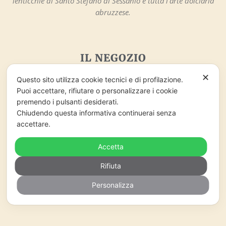
lenticchie di Santo Stefano di Sessanio e tutta l’arte dolciaria
abruzzese.
IL NEGOZIO
Nonna Peppina
✕
Questo sito utilizza cookie tecnici e di profilazione.
Via Sotto gli Archi, 3
Puoi accettare, rifiutare o personalizzare i cookie
67020 – Santo Stefano di Sessanio (AQ)
premendo i pulsanti desiderati.
info@nonnapeppina.it
Chiudendo questa informativa continuerai senza
Market lo Chalet di Marzaro Antonio
accettare.
P.Iva 01998380669
Accetta
ORARI DI APERTURA
Rifiuta
Lunedì – Domenica
Personalizza
09:00 – 18:00