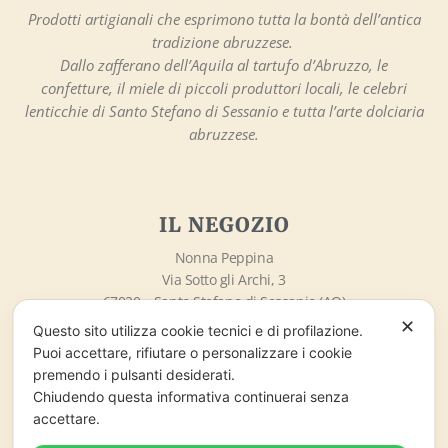
Prodotti artigianali che esprimono tutta la bontà dell’antica
tradizione abruzzese.
Dallo zafferano dell’Aquila al tartufo d’Abruzzo, le
confetture, il miele di piccoli produttori locali, le celebri
lenticchie di Santo Stefano di Sessanio e tutta l’arte dolciaria
abruzzese.
IL NEGOZIO
Nonna Peppina
Via Sotto gli Archi, 3
67020 – Santo Stefano di Sessanio (AQ)
info@nonnapeppina.it
✕
Questo sito utilizza cookie tecnici e di profilazione.
Market lo Chalet di Marzaro Antonio
Puoi accettare, rifiutare o personalizzare i cookie
P.Iva 01998380669
premendo i pulsanti desiderati.
Chiudendo questa informativa continuerai senza
accettare.
ORARI DI APERTURA