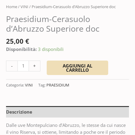
Home
/
VINI
/ Praesidium-Cerasuolo d’Abruzzo Superiore doc
Praesidium-Cerasuolo
d’Abruzzo Superiore doc
25,00
€
Disponibilità:
3 disponibili
AGGIUNGI AL
-
+
CARRELLO
Categoria:
VINI
Tag:
PRAESIDIUM
Descrizione
Dalle uve Montepulciano d’Abruzzo, le stesse da cui nasce
il vino Riserva, si ottiene, limitando a poche ore il periodo