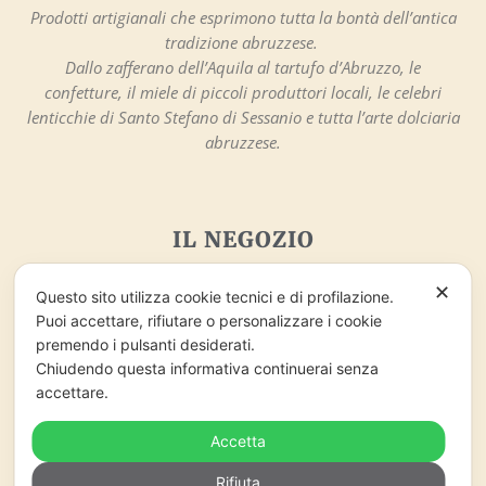
Prodotti artigianali che esprimono tutta la bontà dell’antica
tradizione abruzzese.
Dallo zafferano dell’Aquila al tartufo d’Abruzzo, le
confetture, il miele di piccoli produttori locali, le celebri
lenticchie di Santo Stefano di Sessanio e tutta l’arte dolciaria
abruzzese.
IL NEGOZIO
Nonna Peppina
✕
Questo sito utilizza cookie tecnici e di profilazione.
Via Sotto gli Archi, 3
Puoi accettare, rifiutare o personalizzare i cookie
67020 – Santo Stefano di Sessanio (AQ)
premendo i pulsanti desiderati.
info@nonnapeppina.it
Chiudendo questa informativa continuerai senza
Market lo Chalet di Marzaro Antonio
accettare.
P.Iva 01998380669
Accetta
ORARI DI APERTURA
Rifiuta