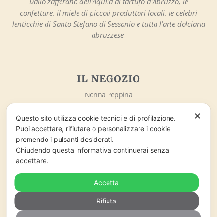
Dallo zafferano dell’Aquila al tartufo d’Abruzzo, le
confetture, il miele di piccoli produttori locali, le celebri
lenticchie di Santo Stefano di Sessanio e tutta l’arte dolciaria
abruzzese.
IL NEGOZIO
Nonna Peppina
Via Sotto gli Archi, 3
✕
67020 – Santo Stefano di Sessanio (AQ)
Questo sito utilizza cookie tecnici e di profilazione.
info@nonnapeppina.it
Puoi accettare, rifiutare o personalizzare i cookie
Market lo Chalet di Marzaro Antonio
premendo i pulsanti desiderati.
P.Iva 01998380669
Chiudendo questa informativa continuerai senza
accettare.
ORARI DI APERTURA
Accetta
Lunedì – Domenica
Rifiuta
09:00 – 18:00