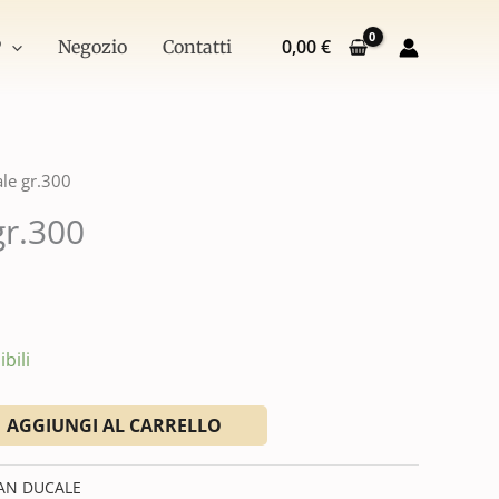
quantità
0,00
€
P
Negozio
Contatti
le gr.300
gr.300
bili
AGGIUNGI AL CARRELLO
AN DUCALE