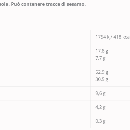
 soia. Può contenere tracce di sesamo.
1754 kJ/ 418 kca
17,8 g
7,7 g
52,9 g
30,5 g
9,6 g
4,2 g
0,3 g