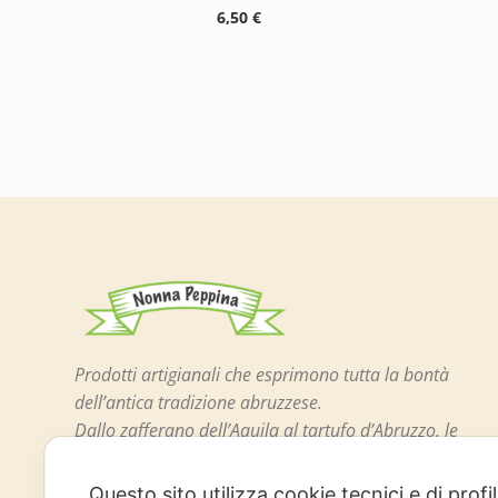
6,50
€
Prodotti artigianali che esprimono tutta la bontà
dell’antica tradizione abruzzese.
Dallo zafferano dell’Aquila al tartufo d’Abruzzo, le
confetture, il miele di piccoli produttori locali, le
celebri lenticchie di Santo Stefano di Sessanio e
Questo sito utilizza cookie tecnici e di prof