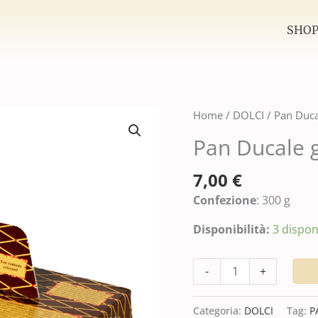
SHO
Pan
Home
/
DOLCI
/ Pan Duca
Ducale
Pan Ducale 
gr.300
quantità
7,00
€
Confezione
: 300 g
Disponibilità:
3 disponi
-
+
Categoria:
DOLCI
Tag:
P