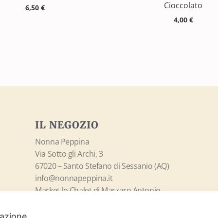
Cioccolato
6,50
€
4,00
€
IL NEGOZIO
Nonna Peppina
Via Sotto gli Archi, 3
67020 – Santo Stefano di Sessanio (AQ)
info@nonnapeppina.it
Market lo Chalet di Marzaro Antonio
P.Iva 01998380669
ilazione.