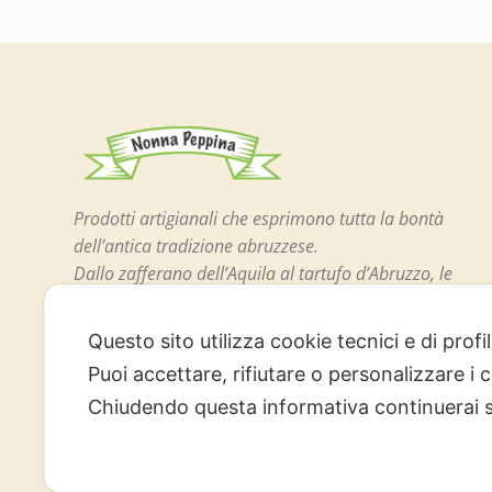
Prodotti artigianali che esprimono tutta la bontà
dell’antica tradizione abruzzese.
Dallo zafferano dell’Aquila al tartufo d’Abruzzo, le
confetture, il miele di piccoli produttori locali, le
celebri lenticchie di Santo Stefano di Sessanio e
Questo sito utilizza cookie tecnici e di prof
tutta l’arte dolciaria abruzzese.
Puoi accettare, rifiutare o personalizzare i
Chiudendo questa informativa continuerai 