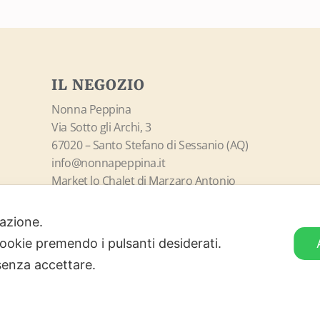
IL NEGOZIO
Nonna Peppina
Via Sotto gli Archi, 3
67020 – Santo Stefano di Sessanio (AQ)
info@nonnapeppina.it
Market lo Chalet di Marzaro Antonio
P.Iva 01998380669
ilazione.
ORARI DI APERTURA
 cookie premendo i pulsanti desiderati.
senza accettare.
Lunedì – Domenica
09:00 – 18:00