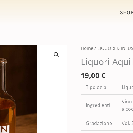
SHO
Liquori
Home
/
LIQUORI & INFUS
Aquilani-
Liquori Aqui
Genziana
cl.50
19,00
€
quantità
Tipologia
Liqu
Vino 
Ingredienti
alcoo
Gradazione
Vol. 