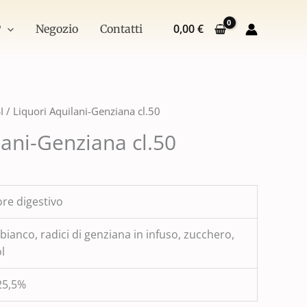
cl.50
quantità
0,00
€
P
Negozio
Contatti
I
/ Liquori Aquilani-Genziana cl.50
lani-Genziana cl.50
ore digestivo
bianco, radici di genziana in infuso, zucchero,
l
25,5%