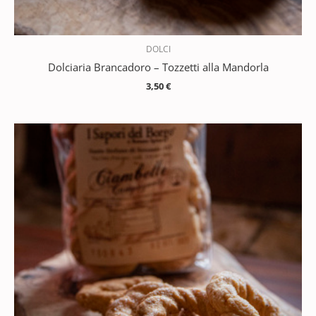
DOLCI
Dolciaria Brancadoro – Tozzetti alla Mandorla
3,50
€