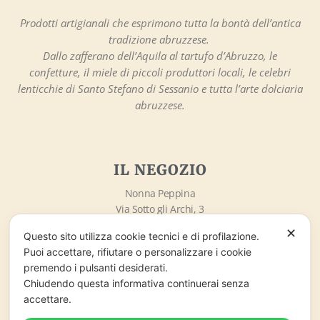
Prodotti artigianali che esprimono tutta la bontà dell’antica
tradizione abruzzese.
Dallo zafferano dell’Aquila al tartufo d’Abruzzo, le
confetture, il miele di piccoli produttori locali, le celebri
lenticchie di Santo Stefano di Sessanio e tutta l’arte dolciaria
abruzzese.
IL NEGOZIO
Nonna Peppina
Via Sotto gli Archi, 3
67020 – Santo Stefano di Sessanio (AQ)
✕
Questo sito utilizza cookie tecnici e di profilazione.
info@nonnapeppina.it
Puoi accettare, rifiutare o personalizzare i cookie
Market lo Chalet di Marzaro Antonio
premendo i pulsanti desiderati.
P.Iva 01998380669
Chiudendo questa informativa continuerai senza
accettare.
ORARI DI APERTURA