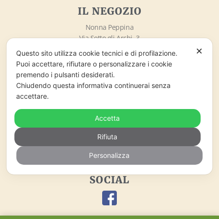
IL NEGOZIO
Nonna Peppina
Via Sotto gli Archi, 3
67020 – Santo Stefano di Sessanio (AQ)
✕
Questo sito utilizza cookie tecnici e di profilazione.
info@nonnapeppina.it
Puoi accettare, rifiutare o personalizzare i cookie
Market lo Chalet di Marzaro Antonio
premendo i pulsanti desiderati.
P.Iva 01998380669
Chiudendo questa informativa continuerai senza
accettare.
ORARI DI APERTURA
Accetta
Lunedì – Domenica
09:00 – 18:00
Rifiuta
Personalizza
SOCIAL