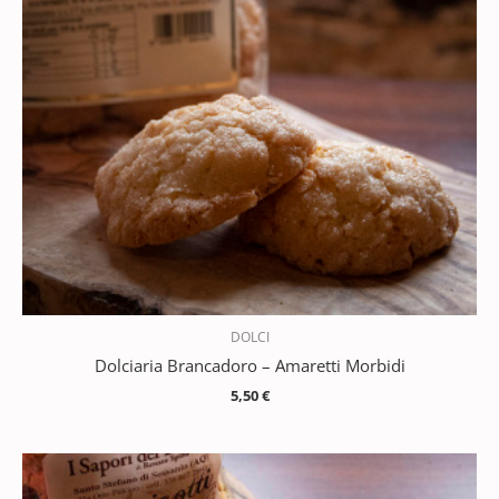
DOLCI
Dolciaria Brancadoro – Amaretti Morbidi
5,50
€