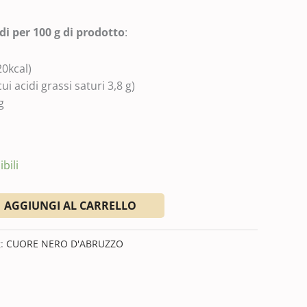
di per 100 g di prodotto
:
20kcal)
cui acidi grassi saturi 3,8 g)
g
bili
AGGIUNGI AL CARRELLO
g:
CUORE NERO D'ABRUZZO