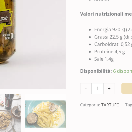
Valori nutrizionali me
Energia 920 kJ (2
Grassi 22,5 g (di 
Carboidrati 0,52 
Proteine 4,5 g
Sale 1,4g
Disponibilità:
6 disponi
-
+
Categoria:
TARTUFO
Ta