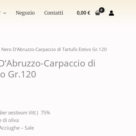
Carpaccio
di
0,00
€
P
Negozio
Contatti
Tartufo
Estivo
Gr.120
quantità
 Nero D’Abruzzo-Carpaccio di Tartufo Estivo Gr.120
D’Abruzzo-Carpaccio di
vo Gr.120
ber aestivum Vitt.
) 75%
 di oliva
Acciughe – Sale