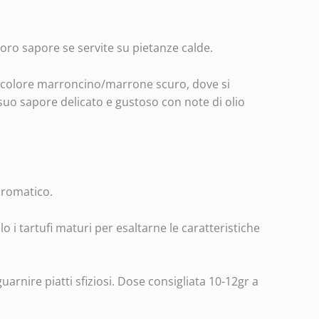
loro sapore se servite su pietanze calde.
è di colore marroncino/marrone scuro, dove si
 suo sapore delicato e gustoso con note di olio
 aromatico.
 i tartufi maturi per esaltarne le caratteristiche
arnire piatti sfiziosi. Dose consigliata 10-12gr a