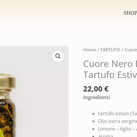
SHO
Cuore
Home
/
TARTUFO
/ Cuore
Nero
Cuore Nero 
D'Abruzzo-
Tartufo Esti
Carpaccio
di
22,00
€
Tartufo
Estivo
Ingredienti
:
Gr.120
quantità
tartufo estivo (
Tu
Olio extra vergine
Limone – Aglio – 
aroma