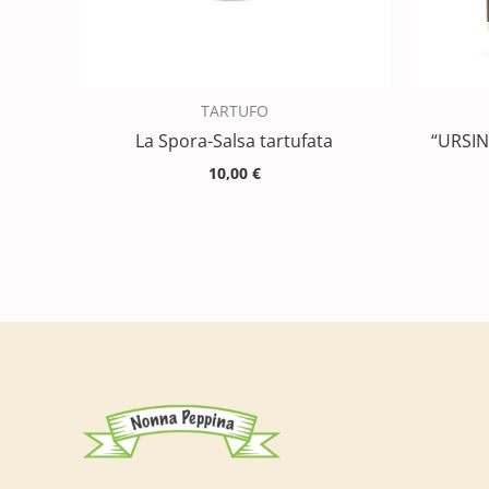
TARTUFO
La Spora-Salsa tartufata
“URSI
10,00
€